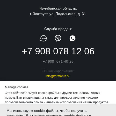
Челябинская область,
г. Златоуст, ул. Подольская, д. 31
Служба продаж:
+7 908 078 12 06
+7 909 -071-40-25
Общая информация:
info@formanta.su
Отдел сбыта:
Manage cookies
formanta74@mail.ru
Этот сайт использует cookie-файлы и другие технологии, чтобы
Конструкторское бюро:
помочь Вам в навигации, а также для предоставления лучшего
kb.formanta@mail.ru
пользовательского опыта и анализа использования наших продуктов
и услуг.
Мы используем cookie-файлы, чтобы получать
статистику. Вы можете отключить cookie-файлы в